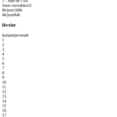
1 - Jour de l'An
Jours ouvrables
21
8h/jour
168h
4h/jour
84h
février
lu
ma
me
je
ve
sa
di
1
2
3
4
5
6
7
8
9
10
11
12
13
14
15
16
17