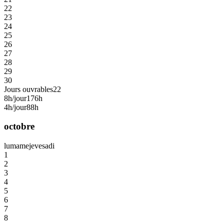
22
23
24
25
26
27
28
29
30
Jours ouvrables
22
8h/jour
176h
4h/jour
88h
octobre
lu
ma
me
je
ve
sa
di
1
2
3
4
5
6
7
8