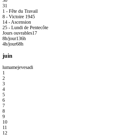
30
31
1 - Fête du Travail
8 - Victoire 1945
14 - Ascension
25 - Lundi de Pentecôte
Jours ouvrables
17
8h/jour
136h
4h/jour
68h
juin
lu
ma
me
je
ve
sa
di
1
2
3
4
5
6
7
8
9
10
11
12