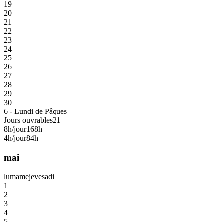
19
20
21
22
23
24
25
26
27
28
29
30
6 - Lundi de Pâques
Jours ouvrables
21
8h/jour
168h
4h/jour
84h
mai
lu
ma
me
je
ve
sa
di
1
2
3
4
5