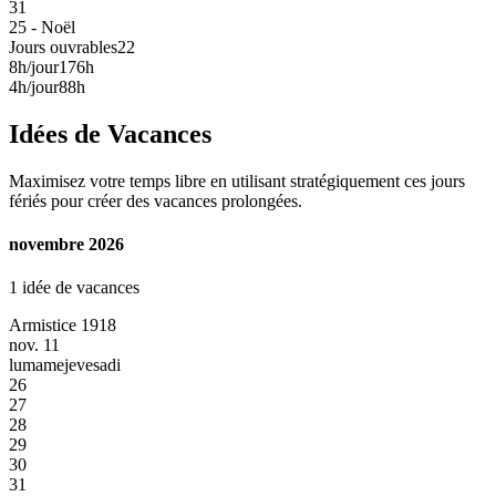
31
25 - Noël
Jours ouvrables
22
8h/jour
176h
4h/jour
88h
Idées de Vacances
Maximisez votre temps libre en utilisant stratégiquement ces jours
fériés pour créer des vacances prolongées.
novembre 2026
1 idée de vacances
Armistice 1918
nov. 11
lu
ma
me
je
ve
sa
di
26
27
28
29
30
31