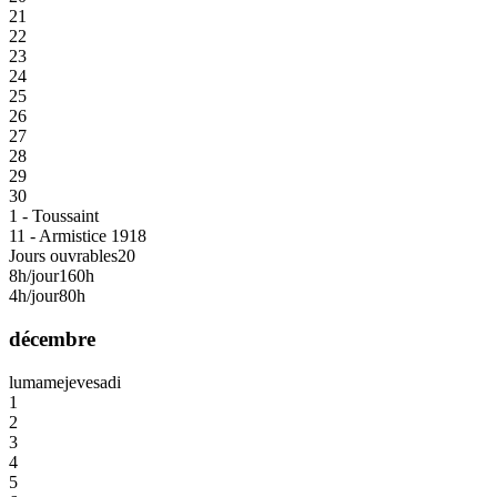
21
22
23
24
25
26
27
28
29
30
1 - Toussaint
11 - Armistice 1918
Jours ouvrables
20
8h/jour
160h
4h/jour
80h
décembre
lu
ma
me
je
ve
sa
di
1
2
3
4
5