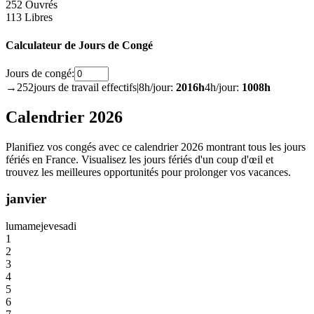
252 Ouvrés
113 Libres
Calculateur de Jours de Congé
Jours de congé:
→
252
jours de travail effectifs
|
8h/jour:
2016
h
4h/jour:
1008
h
Calendrier 2026
Planifiez vos congés avec ce calendrier 2026 montrant tous les jours
fériés en France. Visualisez les jours fériés d'un coup d'œil et
trouvez les meilleures opportunités pour prolonger vos vacances.
janvier
lu
ma
me
je
ve
sa
di
1
2
3
4
5
6