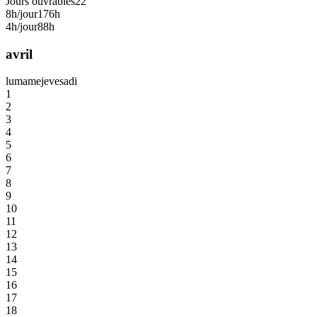
Jours ouvrables
22
8h/jour
176h
4h/jour
88h
avril
lu
ma
me
je
ve
sa
di
1
2
3
4
5
6
7
8
9
10
11
12
13
14
15
16
17
18