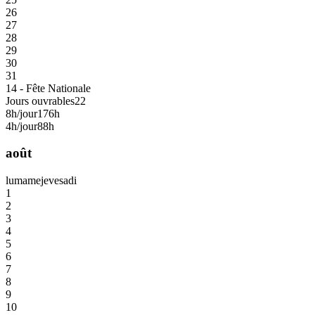
26
27
28
29
30
31
14 - Fête Nationale
Jours ouvrables
22
8h/jour
176h
4h/jour
88h
août
lu
ma
me
je
ve
sa
di
1
2
3
4
5
6
7
8
9
10