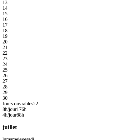
13
14
15
16
17
18
19
20
21
22
23
24
25
26
27
28
29
30
Jours ouvrables
22
8h/jour
176h
4h/jour
88h
juillet
lu
ma
me
je
ve
sa
di