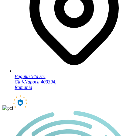
Fagului 54d str.,
Cluj-Napoca 400394,
Romania