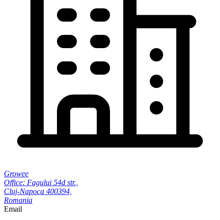
Growee
Office: Fagului 54d str.,
Cluj-Napoca 400394,
Romania
Email