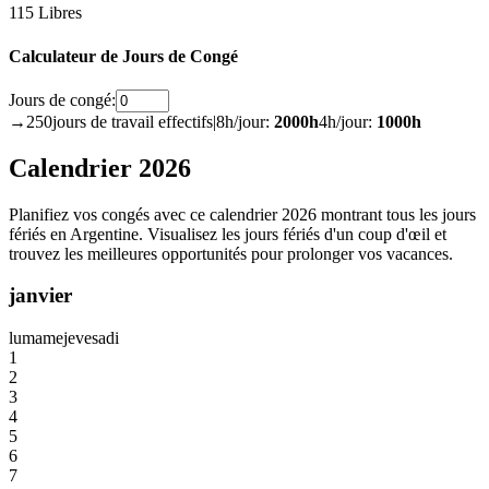
115 Libres
Calculateur de Jours de Congé
Jours de congé:
→
250
jours de travail effectifs
|
8h/jour:
2000
h
4h/jour:
1000
h
Calendrier 2026
Planifiez vos congés avec ce calendrier 2026 montrant tous les jours
fériés en Argentine. Visualisez les jours fériés d'un coup d'œil et
trouvez les meilleures opportunités pour prolonger vos vacances.
janvier
lu
ma
me
je
ve
sa
di
1
2
3
4
5
6
7