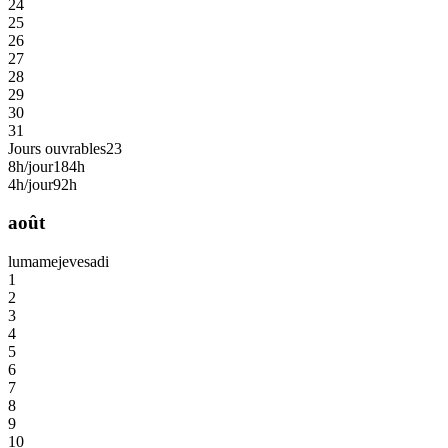
24
25
26
27
28
29
30
31
Jours ouvrables
23
8h/jour
184h
4h/jour
92h
août
lu
ma
me
je
ve
sa
di
1
2
3
4
5
6
7
8
9
10