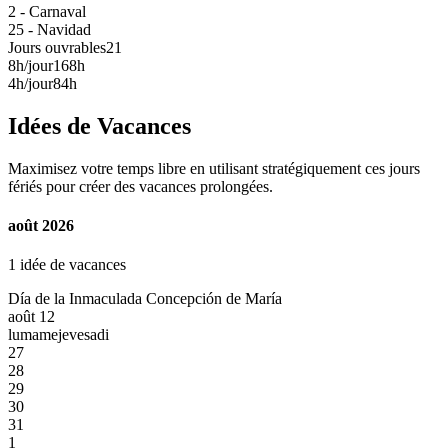
2 - Carnaval
25 - Navidad
Jours ouvrables
21
8h/jour
168h
4h/jour
84h
Idées de Vacances
Maximisez votre temps libre en utilisant stratégiquement ces jours
fériés pour créer des vacances prolongées.
août 2026
1 idée de vacances
Día de la Inmaculada Concepción de María
août 12
lu
ma
me
je
ve
sa
di
27
28
29
30
31
1