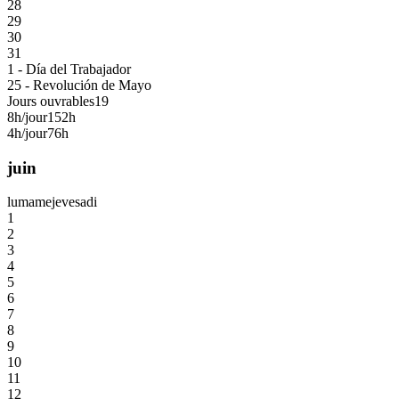
28
29
30
31
1 - Día del Trabajador
25 - Revolución de Mayo
Jours ouvrables
19
8h/jour
152h
4h/jour
76h
juin
lu
ma
me
je
ve
sa
di
1
2
3
4
5
6
7
8
9
10
11
12