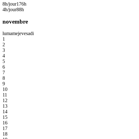
8h/jour
176h
4h/jour
88h
novembre
lu
ma
me
je
ve
sa
di
1
2
3
4
5
6
7
8
9
10
11
12
13
14
15
16
17
18