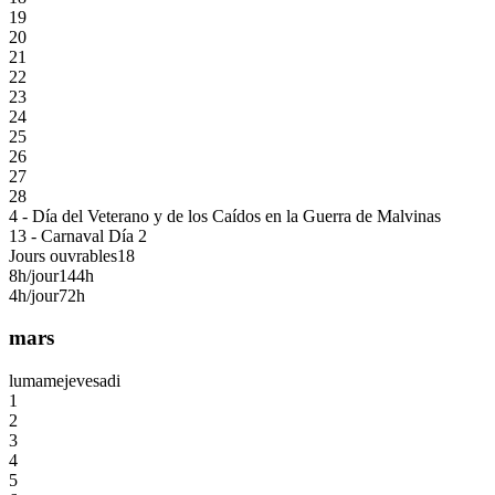
19
20
21
22
23
24
25
26
27
28
4 - Día del Veterano y de los Caídos en la Guerra de Malvinas
13 - Carnaval Día 2
Jours ouvrables
18
8h/jour
144h
4h/jour
72h
mars
lu
ma
me
je
ve
sa
di
1
2
3
4
5