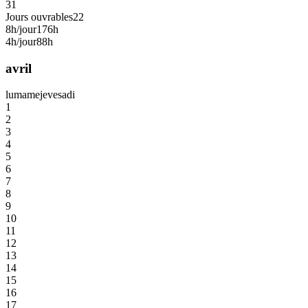
31
Jours ouvrables
22
8h/jour
176h
4h/jour
88h
avril
lu
ma
me
je
ve
sa
di
1
2
3
4
5
6
7
8
9
10
11
12
13
14
15
16
17