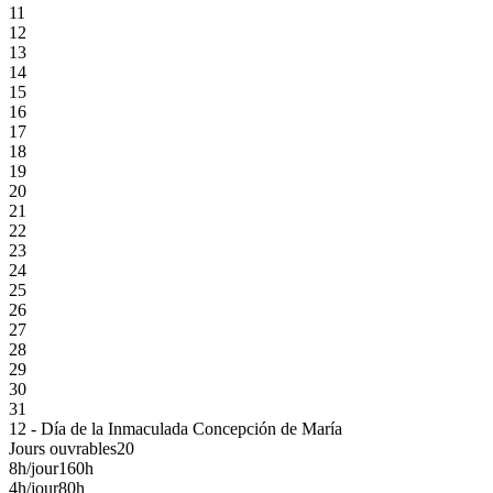
11
12
13
14
15
16
17
18
19
20
21
22
23
24
25
26
27
28
29
30
31
12 - Día de la Inmaculada Concepción de María
Jours ouvrables
20
8h/jour
160h
4h/jour
80h