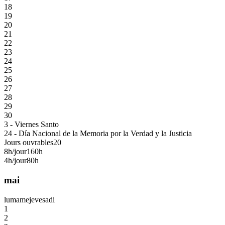
18
19
20
21
22
23
24
25
26
27
28
29
30
3 - Viernes Santo
24 - Día Nacional de la Memoria por la Verdad y la Justicia
Jours ouvrables
20
8h/jour
160h
4h/jour
80h
mai
lu
ma
me
je
ve
sa
di
1
2