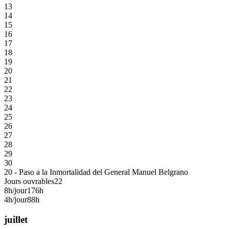
13
14
15
16
17
18
19
20
21
22
23
24
25
26
27
28
29
30
20 - Paso a la Inmortalidad del General Manuel Belgrano
Jours ouvrables
22
8h/jour
176h
4h/jour
88h
juillet