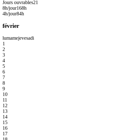
Jours ouvrables
21
8h/jour
168h
4h/jour
84h
février
lu
ma
me
je
ve
sa
di
1
2
3
4
5
6
7
8
9
10
11
12
13
14
15
16
17
18