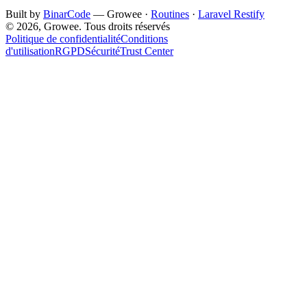
Built by
BinarCode
— Growee ·
Routines
·
Laravel Restify
© 2026, Growee. Tous droits réservés
Politique de confidentialité
Conditions
d'utilisation
RGPD
Sécurité
Trust Center