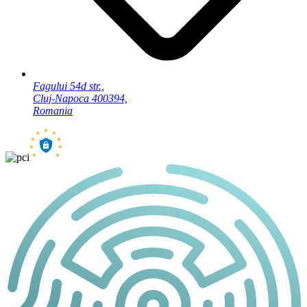
Fagului 54d str.,
Cluj-Napoca 400394,
Romania