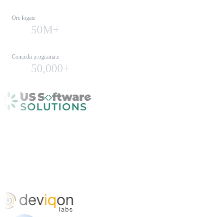
Ore logate
50M+
Concedii programate
50,000+