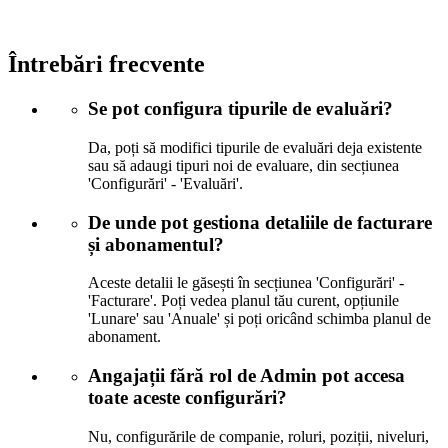
Întrebări frecvente
Se pot configura tipurile de evaluări?
Da, poți să modifici tipurile de evaluări deja existente
sau să adaugi tipuri noi de evaluare, din secțiunea
'Configurări' - 'Evaluări'.
De unde pot gestiona detaliile de facturare
și abonamentul?
Aceste detalii le găsești în secțiunea 'Configurări' -
'Facturare'. Poți vedea planul tău curent, opțiunile
'Lunare' sau 'Anuale' și poți oricând schimba planul de
abonament.
Angajații fără rol de Admin pot accesa
toate aceste configurări?
Nu, configurările de companie, roluri, poziții, niveluri,