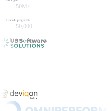
Ore logate
50M+
Concedii programate
50,000+