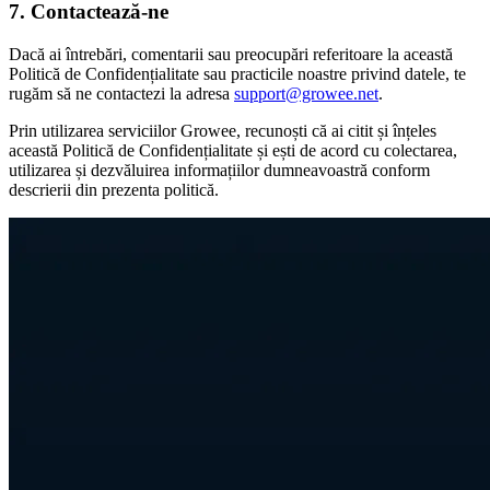
7. Contactează-ne
Dacă ai întrebări, comentarii sau preocupări referitoare la această
Politică de Confidențialitate sau practicile noastre privind datele, te
rugăm să ne contactezi la adresa
support@growee.net
.
Prin utilizarea serviciilor Growee, recunoști că ai citit și înțeles
această Politică de Confidențialitate și ești de acord cu colectarea,
utilizarea și dezvăluirea informațiilor dumneavoastră conform
descrierii din prezenta politică.