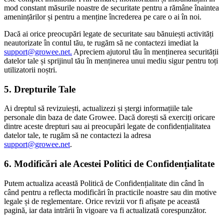
mod constant măsurile noastre de securitate pentru a rămâne înaintea
amenințărilor și pentru a menține încrederea pe care o ai în noi.
Dacă ai orice preocupări legate de securitate sau bănuiești activități
neautorizate în contul tău, te rugăm să ne contactezi imediat la
support@growee.net.
Apreciem ajutorul tău în menținerea securității
datelor tale și sprijinul tău în menținerea unui mediu sigur pentru toți
utilizatorii noștri.
5. Drepturile Tale
Ai dreptul să revizuiești, actualizezi și ștergi informațiile tale
personale din baza de date Growee. Dacă dorești să exerciți oricare
dintre aceste drepturi sau ai preocupări legate de confidențialitatea
datelor tale, te rugăm să ne contactezi la adresa
support@growee.net
.
6. Modificări ale Acestei Politici de Confidențialitate
Putem actualiza această Politică de Confidențialitate din când în
când pentru a reflecta modificări în practicile noastre sau din motive
legale și de reglementare. Orice revizii vor fi afișate pe această
pagină, iar data intrării în vigoare va fi actualizată corespunzător.