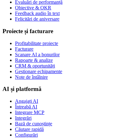
Evaluări de performanță
Obiective & OKR
Feedback audio în text
Felicitări de aniversare
Proiecte și facturare
Profitabilitate proiecte
Facturare
Scanare AI a bonurilor
Rapoarte & analize
CRM & oportunități
Gestionare echipamente
Note de întâlnire
AI și platformă
Angajați AI
Întreabă AI
Integrare MCP
Integrări
Bază de cunoștințe
Căutare rapidă
Configurări