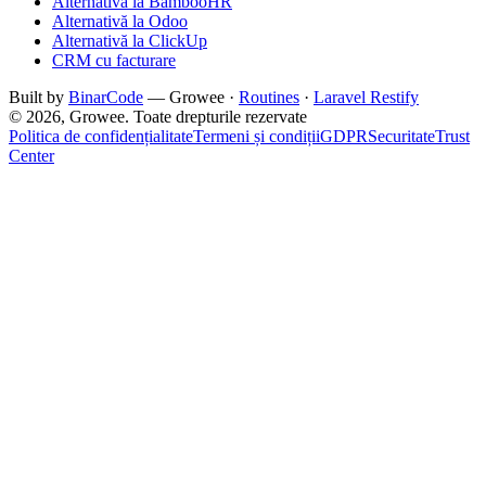
Alternativă la BambooHR
Alternativă la Odoo
Alternativă la ClickUp
CRM cu facturare
Built by
BinarCode
— Growee ·
Routines
·
Laravel Restify
© 2026, Growee. Toate drepturile rezervate
Politica de confidențialitate
Termeni și condiții
GDPR
Securitate
Trust
Center