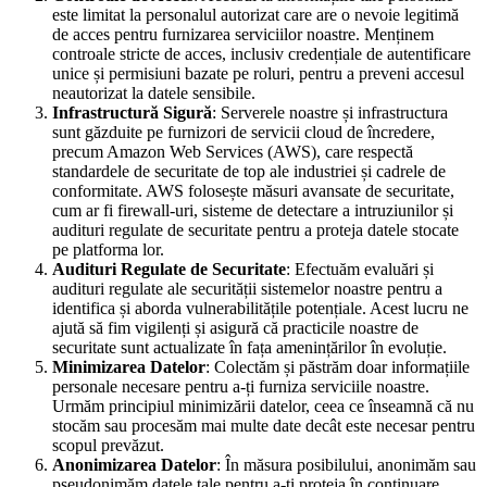
este limitat la personalul autorizat care are o nevoie legitimă
de acces pentru furnizarea serviciilor noastre. Menținem
controale stricte de acces, inclusiv credențiale de autentificare
unice și permisiuni bazate pe roluri, pentru a preveni accesul
neautorizat la datele sensibile.
Infrastructură Sigură
: Serverele noastre și infrastructura
sunt găzduite pe furnizori de servicii cloud de încredere,
precum Amazon Web Services (AWS), care respectă
standardele de securitate de top ale industriei și cadrele de
conformitate. AWS folosește măsuri avansate de securitate,
cum ar fi firewall-uri, sisteme de detectare a intruziunilor și
audituri regulate de securitate pentru a proteja datele stocate
pe platforma lor.
Audituri Regulate de Securitate
: Efectuăm evaluări și
audituri regulate ale securității sistemelor noastre pentru a
identifica și aborda vulnerabilitățile potențiale. Acest lucru ne
ajută să fim vigilenți și asigură că practicile noastre de
securitate sunt actualizate în fața amenințărilor în evoluție.
Minimizarea Datelor
: Colectăm și păstrăm doar informațiile
personale necesare pentru a-ți furniza serviciile noastre.
Urmăm principiul minimizării datelor, ceea ce înseamnă că nu
stocăm sau procesăm mai multe date decât este necesar pentru
scopul prevăzut.
Anonimizarea Datelor
: În măsura posibilului, anonimăm sau
pseudonimăm datele tale pentru a-ți proteja în continuare