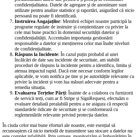
confidențialitatea. Datele de agregare și de anonimare sunt
utilizate pentru analize statistice și raportări, asigurând că nicio
persoană nu poate fi identificată.
Instruirea Angajaților
: Membrii echipei noastre participă la
programe regulate de instruire și conștientizare cu privire la
cele mai bune practici în domeniul securității datelor și
confidențialității. Accentuăm importanța gestionării
responsabile a datelor și menținerea celor mai înalte niveluri
de confidențialitate.
Răspuns la Incidente
: În cazul puțin probabil al unei
încălcări de date sau incidente de securitate, am stabilit
proceduri de răspuns la incidente pentru a identifica, limita și
atenua impactul rapid. Dacă este necesar conform legilor
aplicabile, te vom notifica pe tine și pe autoritățile relevante cu
privire la incident și vom lua măsuri adecvate pentru a
remedia situația.
Evaluarea Terțelor Părți
: Înainte de a colabora cu furnizorii
de servicii terți, cum ar fi Stripe și SignRequest, efectuăm o
evaluare detaliată prealabilă pentru a ne asigura că respectă
standardele ridicate de securitate și se conformează cu
reglementările relevante privind protecția datelor.
În ciuda celor mai bune eforturi ale noastre, este esențial să
recunoaștem că nicio metodă de transmitere sau stocare a datelor nu
este complet infailibilă. Prin urmare, monitorizăm și îmbunătățim în