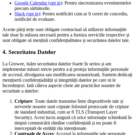
Google Calendar (opt in)
: Pentru sincronizarea evenimentelor
precum sărbătorile.
Slack (opt in)
: Pentru notificări cum ar fi cereri de concediu,
notificări de evaluare.
Aceste părți terțe sunt obligate contractual să utilizeze informațiile
tale doar în măsura necesară pentru a furniza serviciile respective și
sunt obligate să mențină confidențialitatea și securitatea datelor tale.
4. Securitatea Datelor
La Growee, luăm securitatea datelor foarte în serios și am
implementat măsuri stricte pentru a-ți proteja informațiile personale
de accesul, divulgarea sau modificarea neautorizată. Suntem dedicați
menținerii confidențialității și integrității datelor pe care ni le
încredințezi. Iată câteva aspecte cheie ale practicilor noastre de
securitate a datelor:
Criptare
: Toate datele transmise între dispozitivele tale și
serverele noastre sunt criptate folosind protocoale de criptare
de standard industrial, cum ar fi TLS (Transport Layer
Security). Acest lucru asigură că orice informație schimbată în
timpul comunicării rămâne confidențială și nu poate fi
interceptată de entități rău intenționate.
Controale de Acces
: Accesul la informațiile tale personale