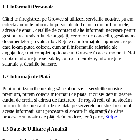
1.1 Informații Personale
Când te înregistrezi pe Growee și utilizezi serviciile noastre, putem
colecta anumite informații personale de la tine, cum ar fi numele,
adresa de email, detaliile de contact și alte informații necesare pentru
gestionarea registrului de angajați, cererilor de concediu, gestionarea
documentelor și evaluărilor. Reține că informațiile suplimentare pe
care le-am putea colecta, cum ar fi informațiile salariale ale
angajaților, sunt complet opționale în Growee în acest moment. Noi
criptăm informațiile sensibile, cum ar fi parolele, informațiile
salariale și detaliile bancare.
1.2 Informații de Plată
Pentru utilizatorii care aleg să se aboneze la serviciile noastre
premium, putem colecta informații de plată, inclusiv detalii despre
cardul de credit și adresa de facturare. Te rog să reții că nu stocăm
informații despre cardurile de plată pe serverele noastre. În schimb,
aceste informații sunt procesate și stocate în siguranță de către
procesatorul nostru de plăți de încredere, terță parte,
Stripe
.
1.3 Date de Utilizare și Analiză