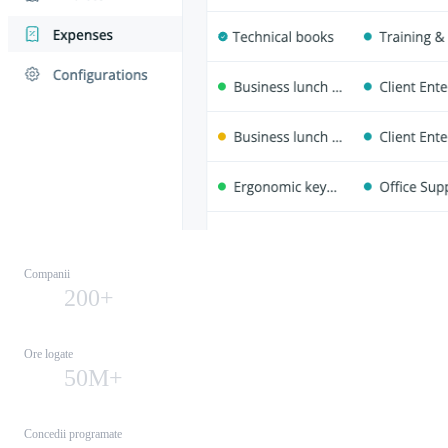
Companii
200+
Ore logate
50M+
Concedii programate