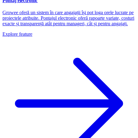
Pontaj electronic
Growee oferă un sistem în care angajații își pot loga orele lucrate pe
proiectele atribuite. Pontajul electronic oferă rapoarte variate, costuri
exacte și transparență atât pentru manageri, cât și pentru angajați.
Explore feature