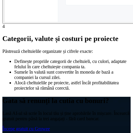
4
Categorii, valute și costuri pe proiecte
Păstrează cheltuielile organizate și cifrele exacte:
Definește propriile categorii de cheltuieli, cu culori, adaptate
felului în care cheltuiește compania ta.
Sumele în valută sunt convertite în moneda de bază a
companiei la cursul zilei.
Alocă cheltuielile pe proiecte, astfel încât profitabilitatea
proiectelor să rămână corectă.
Gata să renunți la cutia cu bonuri?
Lasă AI-ul să scrie în locul tău și ține aprobările în mișcare. Încearcă
gratuit pentru până la trei angajați - fără card bancar.
Începe gratuit cu Growee