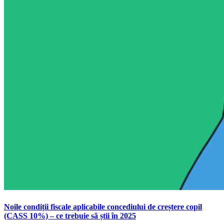
Noile condiții fiscale aplicabile concediului de creștere copil
(CASS 10%) – ce trebuie să știi în 2025